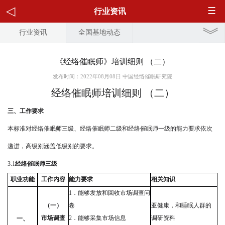
行业资讯
行业资讯
全国基地动态
《经络催眠师》培训细则 （二）
发布时间：2022年08月08日 中国经络催眠研究院
经络催眠师培训细则
（二）
三、工
作
要
求
本标准对经络催眠师
三级
、经络催眠师
二级
和经络催眠师
一级
的能力要求依次
递进，高级别涵盖低级别的要求。
3.1
经络催眠师
三级
职业功能
工作内容
能力要求
相关知识
1
．能够发放和回收市场调查问
（一）
卷
亚健康，和睡眠人群的
市场调查
2
．能够采集市场信息
调研资料
一、