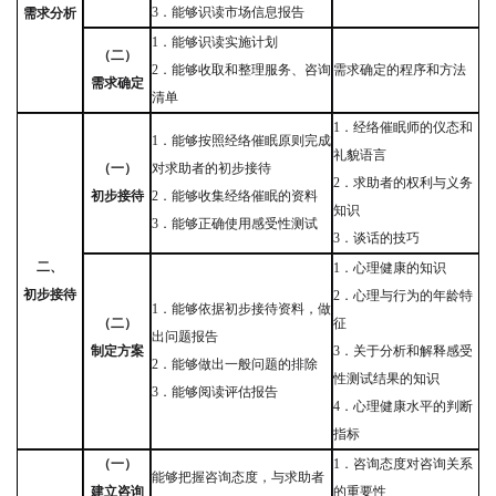
3
．能够识读市场信息报告
需求分析
1
．能够识读实施计划
（二）
2
．能够收取和整理服务、咨询
需求确定的程序和方法
需求确定
清单
1
．经络催眠师的仪态和
1
．能够按照经络催眠原则完成
礼貌语言
（一）
对求助者的初步接待
2
．求助者的权利与义务
初步接待
2
．能够收集经络催眠的资料
知识
3
．能够正确使用感受性测试
3
．谈话的技巧
二、
1
．心理健康的知识
初步接待
2
．心理与行为的年龄特
1
．能够依据初步接待资料，做
（二）
征
出问题报告
制定方案
3
．关于分析和解释感受
2
．能够做出一般问题的排除
性测试结果的知识
3
．能够阅读评估报告
4
．心理健康水平的判断
指标
（一）
1
．咨询态度对咨询关系
能够把握咨询态度，与求助者
建立咨询
的重要性