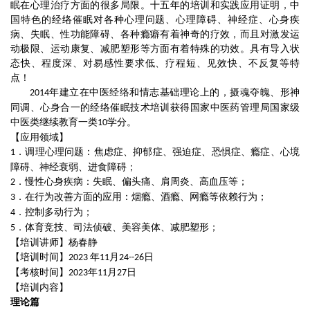
眠
在心理
治疗方面的很多局限。十五年的
培训和
实践应用证明，中
国特色的经络催眠对各种心理问题、心理障碍、神经症、心身疾
病、失眠、性功能障碍、各种瘾癖有着神奇的疗效，而且对激发运
动极限、运动康复、减肥
塑形
等方面有着特殊的功效。具有导入状
态快、程度深、对易感性要求低、疗
程
短、见效快、不反复等特
点！
年建立在中医经络和情志基础理论上的，摄魂夺魄、形神
2014
同调、心身合一的经络催眠技术培训获得国家中医药管理局国家级
中医类继续教育一类
学分。
10
【应用领域】
．调理心理问题：焦虑症、抑郁症、强迫症、恐惧症、瘾症、心境
1
障碍、神经衰弱、进食障碍；
．慢性心身疾病：失眠、偏头痛、肩周炎、高血压等；
2
．在行为改善方面的应用：烟瘾、酒瘾、网
瘾
等依赖行为；
3
．控制多动行为；
4
．体育竞技、司法侦破、美容美体、减肥塑
形
；
5
【培训讲师】
杨春静
【培训时间】
年
月
日
2023
11
24--26
【考核时间】
年
月
日
2023
11
27
【培训内容】
理论篇