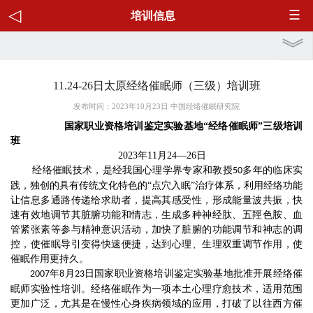
培训信息
11.24-26日太原经络催眠师（三级）培训班
发布时间：2023年10月23日 中国经络催眠研究院
国家职业资格培训鉴定实验基地“
经络催眠师
”
三级培训
班
2023年11月24—26日
经络
催眠
技术，
是
经
我国
心理学界专家
和
教授
多年的临床实
50
践，独创
的
具有传统文化
特色
的“点穴入眠”治疗体系
，
利用经络功能
让信息多通路传递给求助者，提高其感受性，形成能量波共振，快
速有效地调节其脏腑功能和情志，生成多种神经肽、五羥色胺、血
管紧张素等参与精神意识活动，加快了脏腑的功能调节和神志的调
控，使催眠导引变得快速便捷
，
达到心理、生理双重调节
作用
，使
催眠作用更持久
。
年
月
日国家职业资格培训鉴定实验基地批准开展经络催
2007
8
23
眠师实验性培训。经络催眠作为一项本土心理疗愈技术，
适用范围
更加广泛
，
尤其是在慢性心身疾病领域的应用，打破了以往西方催